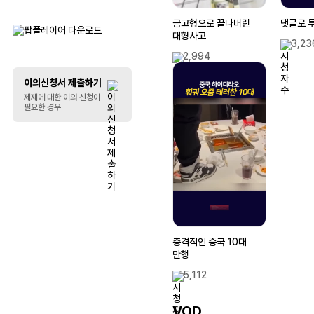
금고형으로 끝나버린
댓글로 
리스트 꾸미기
대형사고
3,23
2,994
말풍선
이의신청서 제출하기
제재에 대한 이의 신청이
필요한 경우
충격적인 중국 10대
만행
5,112
VOD