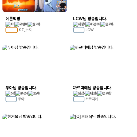
메론먹방
LCW님 방송입니다.
71
2.0K
6.1K
257
12.1K
3.7K
SZ_수지
LCW
MC
105
MC
29
두아님 방송입니다.
까르띠에님 방송입니다.
59
2.1K
791
235
638
6.7K
두아
까르띠에
MC
25
MC
34