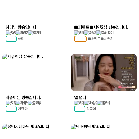
하리님 방송입니다.
■퍼펙트■세연2님 방송입니다.
56
987
9.8K
56
313
24.5K
하리
■퍼펙트■세연2
MC
65
MC
100
개쥬아님 방송입니다.
덜 덥다
52
316
1.8K
52
1.0K
1.9K
개쥬아
알림이
MC
50
MC
58