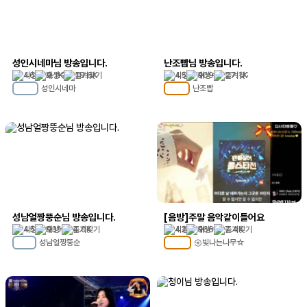
성인시네마님 방송입니다.
난조빱님 방송입니다.
46
2.1K
18.6K
45
309
27.1K
성인시네마
난조빱
MC
27
MC
110
성남얼짱뚱순님 방송입니다.
[음방]주말 음악같이들어요
45
931
4.0K
42
366
7.4K
성남얼짱뚱순
㉿빛나는나무☆
MC
21
MC
105