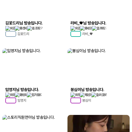
김꽃드리님 방송입니다.
라비_♥님 방송입니다.
92
2.1K
4.2K
92
242
2.9K
김꽃드리
라비_♥
MC
20
MC
65
임영지님 방송입니다.
봉심이님 방송입니다.
89
264
17.9K
85
120
24.2K
임영지
봉심이
MC
94
MC
99