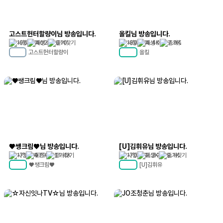
고스트헌터할량이님 방송입니다.
올킬님 방송입니다.
196
402
810
189
4.4K
7.9K
고스트헌터할량이
올킬
MC
17
MC
74
♥쌩크림♥님 방송입니다.
[U]김휘유님 방송입니다.
171
479
11.4K
170
2.3K
9.1K
♥쌩크림♥
[U]김휘유
MC
53
MC
78