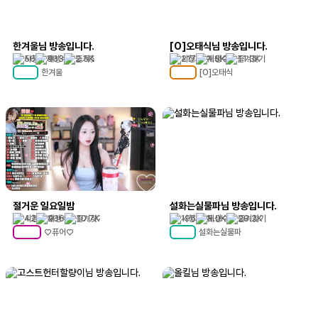
한겨울님 방송입니다.
[O]오태식님 방송입니다.
56
533
2.5K
217
1.8K
11.3K
한겨울
[O]오태식
MC
69
MC
101
절거운 일요일밤
설화는실물파님 방송입니다.
42
236
10.7K
196
8.0K
28.2K
♡퓨어♡
설화는실물파
MC
190
MC
48