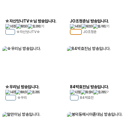
☆자신잇나TV☆님 방송입니다.
JO조청춘님 방송입니다.
155
650
1.2K
144
333
6.1K
☆자신잇나TV☆
JO조청춘
MC
19
MC
104
☆우리님 방송입니다.
84박효진님 방송입니다.
141
143
7.2K
128
5.5K
1.2K
☆우리
84박효진
MC
32
MC
8