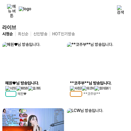
라이브
시청순
최신순
신인방송
HOT인기방송
혜원♥님 방송입니다.
**코주부**님 방송입니다.
124
656
2.3K
462
3.7K
16.8K
혜원♥
**코주부**
MC
72
MC
124