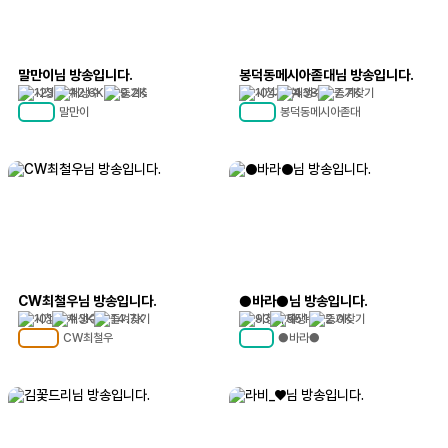
말만이님 방송입니다.
봉덕동메시아졷대님 방송입니다.
123
12.6K
9.2K
104
438
7.7K
말만이
봉덕동메시아졷대
MC
75
MC
57
CW최철우님 방송입니다.
●바라●님 방송입니다.
101
1.3K
14.7K
93
551
2.0K
CW최철우
●바라●
MC
102
MC
41