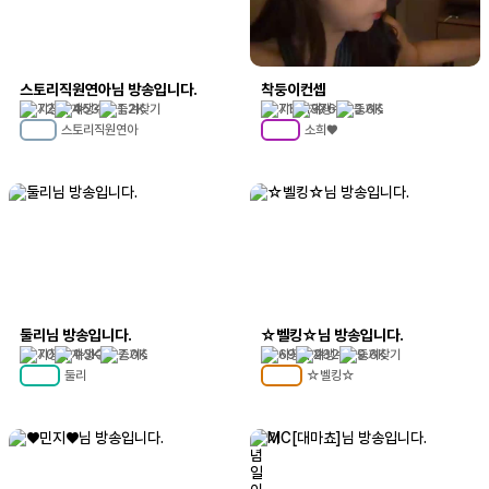
스토리직원연아님 방송입니다.
착둥이컨셉
72
453
1.2K
71
376
3.6K
스토리직원연아
소희♥
MC
18
MC
85
둘리님 방송입니다.
☆벨킹☆님 방송입니다.
70
1.3K
7.0K
69
232
9.6K
둘리
☆벨킹☆
MC
62
MC
113