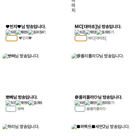
♥민지♥님 방송입니다.
MC[대마쵸]님 방송입니다.
68
636
48.5K
62
113
3.9K
♥민지♥
MC[대마쵸]
MC
101
MC
109
뽀삐님 방송입니다.
@롤리폴리♡님 방송입니다.
57
1.7K
2.8K
56
361
763
뽀삐
@롤리폴리♡
MC
18
MC
13