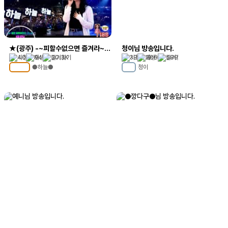
★(광주) -~피할수없으면 즐겨라~~★음방,소통,신청곡~
청이님 방송입니다.
40
94
30.3K
39
206
589
●하늘●
청이
MC
107
MC
1
예니님 방송입니다.
●깡다구●님 방송입니다.
36
2.1K
2.2K
31
285
8.4K
예니
●깡다구●
MC
12
MC
77