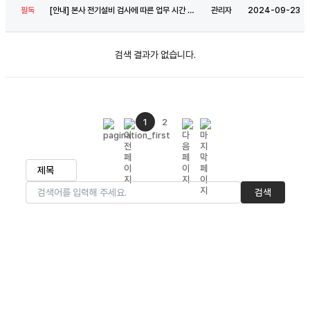
필독
[
안
내
]
본
사
전
기
설
비
검
사
에
따
른
업
무
시
간
안
내
관리자
2024-09-23
검색 결과가 없습니다.
1
2
검색