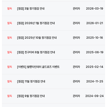
필독
[
점
검
]
3
월
정
기
점
검
안
내
관리자
2026-03-19
필독
[
점
검
]
2
0
2
6
년
1
월
정
기
점
검
안
내
관리자
2026-01-21
필독
[
점
검
]
2
0
2
5
년
1
0
월
정
기
점
검
안
내
관리자
2025-10-16
필독
[
점
검
]
친
구
티
비
6
월
정
기
점
검
안
내
관리자
2025-06-19
필독
[
이
벤
트
]
발
렌
타
인
데
이
골
드
로
즈
이
벤
트
관리자
2025-02-14
필독
[
점
검
]
1
1
월
정
기
점
검
안
내
관리자
2024-11-25
필독
[
점
검
]
9
월
정
기
점
검
안
내
관리자
2024-09-24