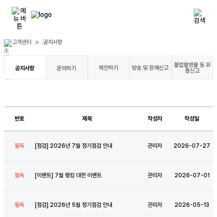
고객센터
>
공지사항
불법촬영물 등 유
제안하기
방송 및 장애신고
공지사항
문의하기
통신고
번호
제목
작성자
작성일
필독
[
점
검
]
2
0
2
6
년
7
월
정
기
점
검
안
내
관리자
2026-07-27
필독
[
이
벤
트
]
7
월
랭
킹
대
전
이
벤
트
관리자
2026-07-01
필독
[
점
검
]
2
0
2
6
년
5
월
정
기
점
검
안
내
관리자
2026-05-13